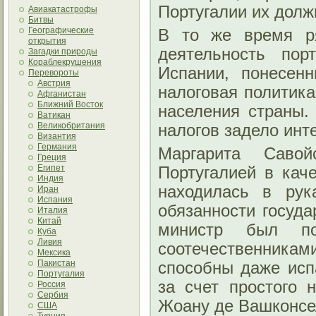
Португалии их долж
Авиакатастрофы
Битвы
Географические
В то же время ря
открытия
деятельность пор
Загадки природы
Кораблекрушения
Испании, понесен
Перевороты
Австрия
налоговая политик
Афганистан
Ближний Восток
населения страны.
Ватикан
Великобритания
налогов задело инт
Византия
Германия
Маргарита Савой
Греция
Египет
Португалией в кач
Индия
находилась в рук
Иран
Испания
обязанности госуда
Италия
Китай
министр был по
Куба
Ливия
соотечественникам
Мексика
Пакистан
способны даже исп
Португалия
за счет простого 
Россия
Сербия
Жоану де Вашконсел
США