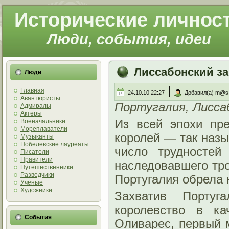
Исторические личнос
Люди, события, идеи
Лиссабонский за
Люди
|
Главная
24.10.10 22:27
Добавил(а) m@s
Авантюристы
Португалия, Лиссаб
Адмиралы
Актеры
Военачальники
Из всей эпохи пр
Мореплаватели
королей — так наз
Музыканты
Нобелевские лауреаты
число трудностей
Писатели
Правители
наследовавшего тро
Путешественники
Разведчики
Португалия обрела 
Ученые
Художники
Захватив Португ
королевство в ка
События
Оливарес, первый 