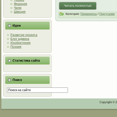
Турция
Франция
Читать полностью
Чили
Швеция
Категория:
Перевороты
/
Португалия
Идеи
Развитие проекта
Блог админа
Изобретения
Поэзия
Статистика сайта
Поиск
Copyright © 