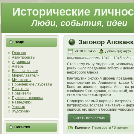
Исторические личнос
Люди, события, идеи
Заговор Апокавк
Люди
24.10.10 14:29
|
Добавил(а) m@s
Главная
Авантюристы
Константинополь. 1341—1345 годы
Адмиралы
Старшему сыну Андроника, молодому 
Актеры
руках было преданное войско и деньги
Военачальники
некоторого блеска.
Мореплаватели
Кантакузин окружил дворец преданны
Музыканты
поминовение по Андронику (даже Св
Нобелевские лауреаты
Константинополе: царица Анна, патр
Писатели
сообщник Кантакузина, незнатный, но
Правители
стал его заклятым врагом.
Путешественники
Поддерживаемый царицей патриарх, х
Разведчики
патриархом, во главе. Кантакузин дер
Ученые
ошибся: его враги в бессилии упросил
Художники
Читать полностью
События
Категория:
Перевороты
/
Византия