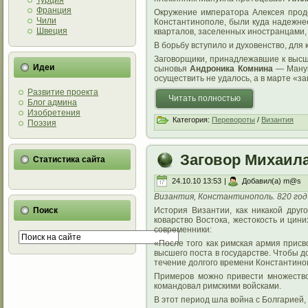
Турция
Франция
Окружение императора Алексея прод
Чили
Константинополе, были куда надежне
Швеция
кварталов, заселенных иностранцами,
В борьбу вступило и духовенство, для
Заговорщики, принадлежавшие к высш
Идеи
сыновья
Андроника Комнина
— Мануи
осуществить не удалось, а в марте «з
Развитие проекта
Читать полностью
Блог админа
Изобретения
Категория:
Перевороты
/
Византия
Поэзия
Заговор Михаила
Статистика сайта
24.10.10 13:53
|
Добавил(а) m@s
Византия, Константинополь. 820 год
Поиск
История Византии, как никакой друг
коварство Востока, жестокость и цин
современники:
«После того как римская армия присв
высшего поста в государстве. Чтобы д
течение долгого времени Константиноп
Примеров можно привести множество
командовал римскими войсками.
В этот период шла война с Болгарией