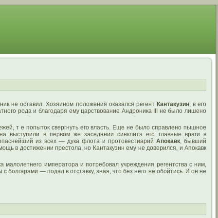
ник не оставил. Хозяином положения оказался регент
Кантакузин
, в его
атного рода и благодаря ему царствование Андроника III не было лишено
жей, т е попыток свергнуть его власть. Еще не было справлено пышное
ина выступили в первом же заседании синклита его главные враги в
, опаснейший из всех — дука флота и протовестиарий
Апокавк
, бывший
мощь в достижении престола, но Кантакузин ему не доверился, и Апокавк
ка малолетнего императора и потребовал учреждения регентства с ним,
с болгарами — подал в отставку, зная, что без него не обойтись. И он не