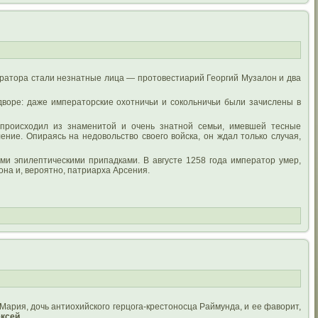
ератора стали незнатные лица — протовестиарий Георгий Музалон и два
дворе: даже императорские охотничьи и сокольничьи были зачислены в
роисходил из знаменитой и очень знатной семьи, имевшей тесные
ние. Опираясь на недовольство своего войска, он ждал только случая,
и эпилептическими припадками. В августе 1258 года император умер,
на и, вероятно, патриарха Арсения.
Мария, дочь антиохийского герцога-крестоносца Раймунда, и ее фаворит,
ксей
.