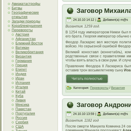
Авиакатастрофы
Битвы
Заговор Михаила
Географические
открытия
24.10.10 14:12
|
Добавил(а) m@s
Загадки природы
Кораблекрушения
Византия. 1259 год.
Перевороты
В 1254 году императором Никеи был 
Австрия
его брата. Георгия император обычно 
Афганистан
Феодор Ласкарис вел жесткую полити
Ближний Восток
войско. Но серьезной ошибкой Феодо
Ватикан
Великобритания
Великий коноставл (коннетабль), к
родственные связи с правителями имп
Византия
чтобы взять власть в свои руки. И случ
Германия
Греция
Правление Феодора II Ласкариса был
Египет
оставив трон восьмилетнему сыну
Иоа
Индия
Иран
Читать полностью
Испания
Италия
Категория:
Перевороты
/
Византия
Китай
Куба
Ливия
Заговор Андрони
Мексика
Пакистан
Португалия
24.10.10 13:59
|
Добавил(а) m@s
Россия
Византия. 1182 год
Сербия
После смерти Мануила Комнина 24 сен
США
племянник Мануила протоцеваст
Алек