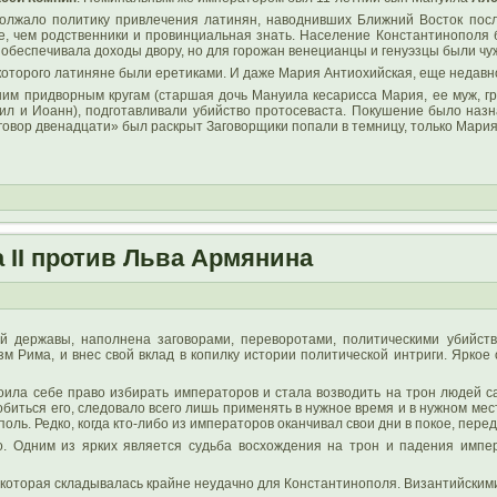
олжало политику привлечения латинян, наводнивших Ближний Восток посл
е, чем родственники и провинциальная знать. Население Константинополя 
 обеспечивала доходы двору, но для горожан венецианцы и генуэзцы были ч
 которого латиняне были еретиками. И даже Мария Антиохийская, еще недавн
им придворным кругам (старшая дочь Мануила кесарисса Мария, ее муж, гр
л и Иоанн), подготавливали убийство протосеваста. Покушение было назна
аговор двенадцати» был раскрыт Заговорщики попали в темницу, только Мари
 II против Льва Армянина
ой державы, наполнена заговорами, переворотами, политическими убийст
изм Рима, и внес свой вклад в копилку истории политической интриги. Ярко
оила себе право избирать императоров и стала возводить на трон людей са
обиться его, следовало всего лишь применять в нужное время и в нужном мес
оль. Редко, когда кто‑либо из императоров оканчивал свои дни в покое, пер
. Одним из ярких является судьба восхождения на трон и падения имп
, которая складывалась крайне неудачно для Константинополя. Византийским