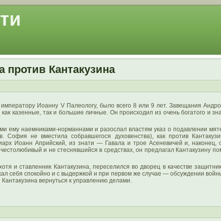
ти
а против Кантакузина
императору Иоанну V Палеологу, было всего 8 или 9 лет. Завещания Андро
 как казенные, так и большие личные. Он происходил из очень богатого и зн
ми ему наемниками‑норманнами и разослал властям указ о подавлении мяте
. София не вместила собравшегося духовенства), как против Кантакуз
иарх Иоанн Априйский, из знати — Гавала и трое Асеневичей и, наконец
 честолюбивый и не стеснявшийся в средствах, он предлагал Кантакузину по
отя и ставленник Кантакузина, переселился во дворец в качестве защитни
жал себя спокойно и с выдержкой и при первом же случае — обсуждении войны 
и Кантакузина вернуться к управлению делами.