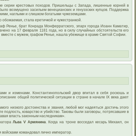
е серии крестовых походов. Пришельцы с Запада, лишенные корней в
было возмущено засильем венецианских и генуэзских купцов. Поддержка
ужими, наглыми и слишком богатыми чужеземцами.
о обожаемая, стала еретичкой и чужестранкой.
аф Ренье, брат Конрада Монферратского, эпарх города Иоанн Каматир,
чено на 17 февраля 1181 года, но в силу случайных обстоятельств его
я вместе с мужем, графом Ренье, нашла убежище в храме Святой Софии.
вами и изменами. Константинопольский двор впитал в себя роскошь и
е описание общей политической ситуации в стране в начале IX века дают
мого низкого достоинства и звания, любой мог надеяться достичь этого
те подлость, коварство и убийство. Таковы были заговоры, потрясавшие в
едавая власть законным наследникам».
ератора
Льва V Армянина
. Когда на троне восседал кесарь Михаил, он
и войсками командовал лично император.