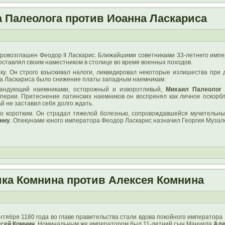
 Палеолога против Иоанна Ласкариса
провозглашен Феодор II Ласкарис. Ближайшими советниками 33‑летнего имп
оставлял своим наместником в столице во время военных походов.
ку. Он строго взыскивал налоги, ликвидировал некоторые излишества при 
ра Ласкариса было снижение платы западным наемникам.
омандующий наемниками, осторожный и изворотливый,
Михаил Палеолог
п
ерии. Притеснение латинских наемников он воспринял как личное оскорбле
ай не заставил себя долго ждать.
о коротким. Он страдал тяжелой болезнью, сопровождавшейся мучительным
нну
. Опекунами юного императора Феодор Ласкарис назначил Георгия Музало
ка Комнина против Алексея Комнина
тября 1180 года во главе правительства стали вдова покойного императора 
сей Комнин
. Номинальным же императором был 11-летний сын Мануила
Але