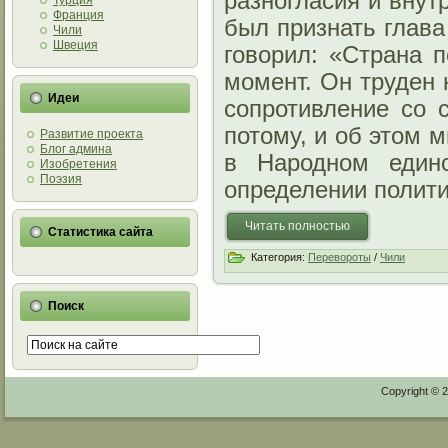
разногласия и внут
Турция
Франция
был признать глава
Чили
Швеция
говорил: «Страна 
момент. Он труден 
Идеи
сопротивление со 
потому, и об этом 
Развитие проекта
Блог админа
в Народном единс
Изобретения
Поэзия
определении полити
Читать полностью
Статистика сайта
Категория:
Перевороты
/
Чили
Поиск
Copyright © 