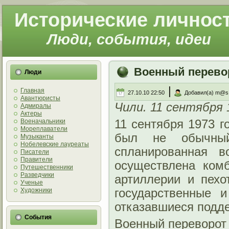
Исторические личнос
Люди, события, идеи
Военный перево
Люди
|
Главная
27.10.10 22:50
Добавил(а) m@s
Авантюристы
Чили. 11 сентября 
Адмиралы
Актеры
Военачальники
11 сентября 1973 г
Мореплаватели
был не обычный
Музыканты
Нобелевские лауреаты
спланированная в
Писатели
Правители
осуществлена ком
Путешественники
Разведчики
артиллерии и пех
Ученые
Художники
государственные 
отказавшиеся подде
События
Военный переворот 