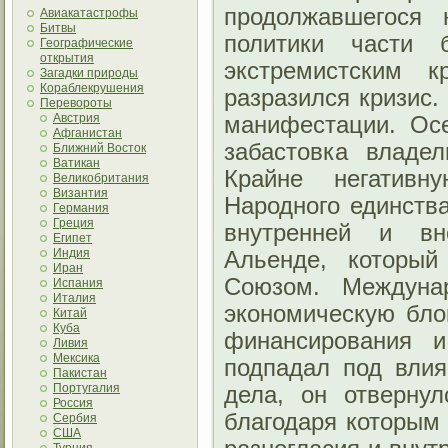
продолжавшегося 
Авиакатастрофы
Битвы
политики части б
Географические
открытия
экстремистским 
Загадки природы
Кораблекрушения
разразился кризис.
Перевороты
Австрия
манифестации. Ос
Афганистан
забастовка владел
Ближний Восток
Ватикан
Крайне негативн
Великобритания
Византия
Народного единств
Германия
Греция
внутренней и вн
Египет
Индия
Альенде, которы
Иран
Союзом. Междунар
Испания
Италия
экономическую бло
Китай
Куба
финансирования 
Ливия
Мексика
подпадал под влия
Пакистан
Португалия
дела, он отвернул
Россия
благодаря которым
Сербия
США