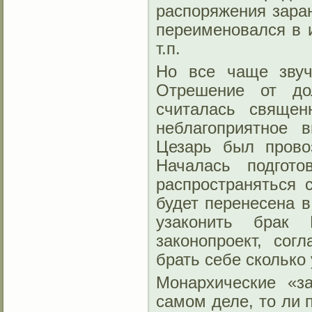
распоряжения зара
переименовался в 
т.п.
Но все чаще звуч
Отрешение от дол
считалась священ
неблагоприятное 
Цезарь был прово
Началась подгот
распространяться 
будет перенесена в
узаконить брак 
законопроект, сог
брать себе сколько
Монархические «з
самом деле, то ли