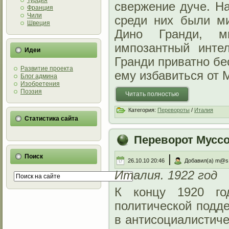
Турция
свержение дуче. Н
Франция
Чили
среди них были м
Швеция
Дино Гранди, ми
импозантный инте
Идеи
Гранди приватно бе
Развитие проекта
ему избавиться от 
Блог админа
Изобретения
Поэзия
Читать полностью
Категория:
Перевороты
/
Италия
Статистика сайта
Переворот Мусс
|
Поиск
26.10.10 20:46
Добавил(а) m@s
Италия. 1922 год
К концу 1920 го
политической подде
в антисоциалистиче