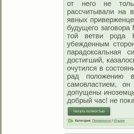
от него не толь
рассчитывали на 
явных приверженцев
будущего заговора 
той ветви рода 
убежденным сторон
парадоксальная с
достигший, казалос
очутился в состоян
рад положению в
самовластием, он
допущены иноземцы
добрый час! не пок
Читать полностью
Категория:
Перевороты
/
Италия