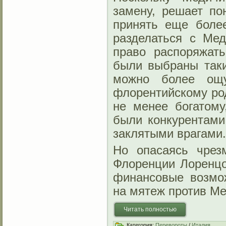
замену, решает по
принять еще боле
разделаться с Ме
право распоряжат
были выбраны так
можно более ощу
флорентийскому ро
не менее богатому
были конкурентами
заклятыми врагами.
Но опасаясь чрез
Флоренции Лоренцо
финансовые возмо
на мятеж против Ме
Читать полностью
Категория:
Перевороты
/
Италия