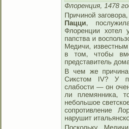
Флоренция, 1478 го
Причиной заговора
Пацци
, послужил
Флоренции хотел 
папства и восполь
Медичи, известным
в том, чтобы вм
представитель дом
В чем же причина
Сикстом IV? У п
слабости — он очен
ли племянника, т
небольшое светское
сопротивление Ло
нарушит итальянско
Поскольку Медичи