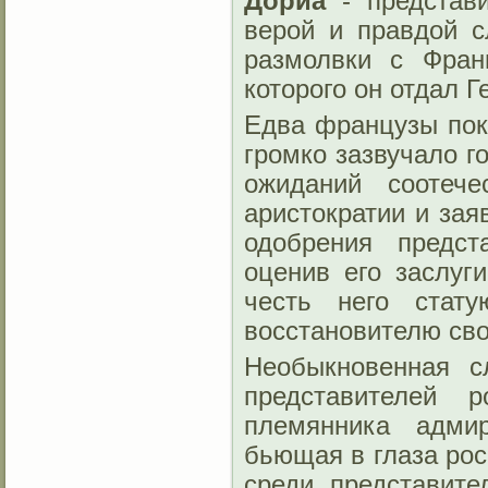
Дориа
- представи
верой и правдой с
размолвки с Фран
которого он отдал Г
Едва французы пок
громко зазвучало г
ожиданий соотече
аристократии и зая
одобрения предст
оценив его заслуг
честь него стат
восстановителю сво
Необыкновенная с
представителей 
племянника адмир
бьющая в глаза рос
среди представит