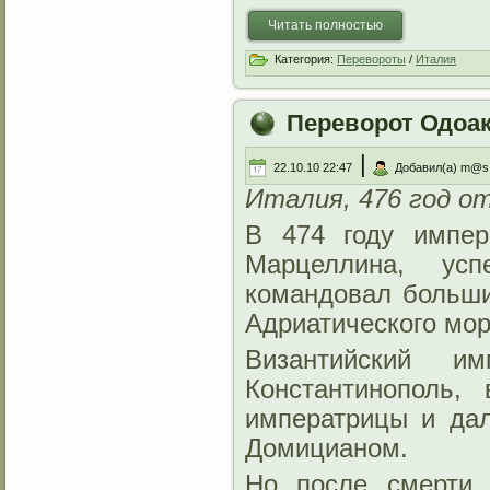
Читать полностью
Категория:
Перевороты
/
Италия
Переворот Одоа
|
22.10.10 22:47
Добавил(а) m@s
Италия, 476 год от
В 474 году импе
Марцеллина, ус
командовал больш
Адриатического мор
Византийский и
Константинополь,
императрицы и да
Домицианом.
Но после смерти 