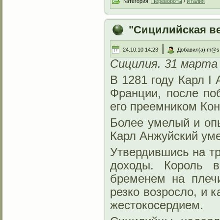
Категория:
Перевороты
/
Италия
"Сицилийская в
|
24.10.10 14:23
Добавил(а) m@s
Сицилия. 31 марта 
В 1281 году Карл I
Франции, после п
его преемником Ко
Более умелый и оп
Карл Анжуйский уме
Утвердившись на тр
доходы. Король в
бременем на плечи
резко возросло, и 
жестокосердием.