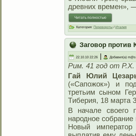
древних времен», —
Читать полностью
Категория:
Перевороты
/
Италия
Заговор против 
|
22.10.10 22:26
Добавил(а) m@s
Рим. 41 год от Р.Х.
Гай Юлий Цезар
(«Сапожок») и п
третьим сыном Ге
Тиберия, 18 марта 
В начале своего 
народное собрание 
Новый император
выплатив ему деньг