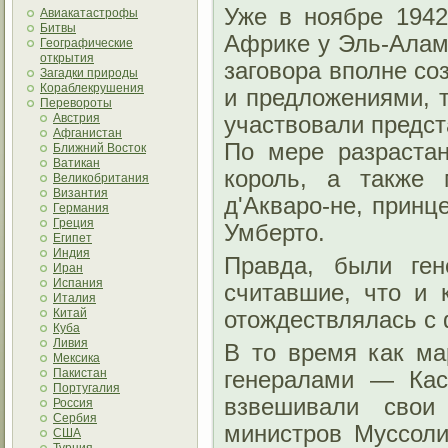
Уже в ноябре 1942
Авиакатастрофы
Битвы
Африке у Эль‑Алам
Географические
открытия
заговора вполне со
Загадки природы
Кораблекрушения
и предложениями, 
Перевороты
Австрия
участвовали предст
Афганистан
По мере разрастан
Ближний Восток
Ватикан
король, а также 
Великобритания
Византия
д'Акваро‑не, принц
Германия
Греция
Умберто.
Египет
Индия
Правда, были ген
Иран
Испания
считавшие, что и 
Италия
Китай
отождествлялась с
Куба
Ливия
В то время как м
Мексика
Пакистан
генералами — Кас
Португалия
взвешивали свои
Россия
Сербия
министров Муссоли
США