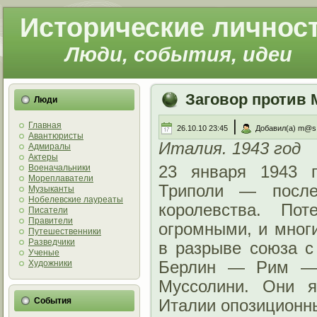
Исторические личнос
Люди, события, идеи
Заговор против 
Люди
|
Главная
26.10.10 23:45
Добавил(а) m@s
Авантюристы
Италия. 1943 год
Адмиралы
Актеры
Военачальники
23 января 1943 г
Мореплаватели
Триполи — послед
Музыканты
Нобелевские лауреаты
королевства. По
Писатели
Правители
огромными, и мног
Путешественники
Разведчики
в разрыве союза с
Ученые
Художники
Берлин — Рим — Т
Муссолини. Они я
События
Италии опозиционн