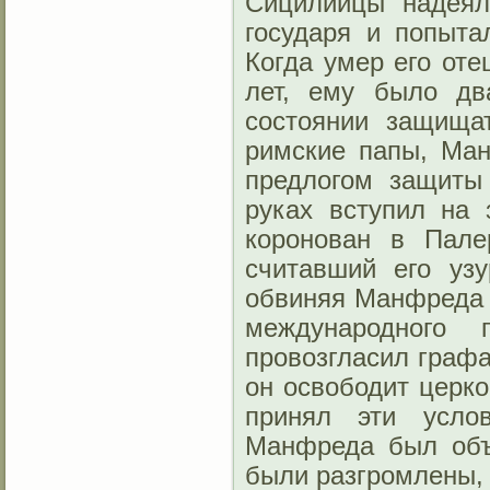
Сицилийцы надеял
государя и попыта
Когда умер его от
лет, ему было дв
состоянии защища
римские папы, Ма
предлогом защиты
руках вступил на
коронован в Пале
считавший его уз
обвиняя Манфреда в
международного 
провозгласил графа
он освободит церко
принял эти усло
Манфреда был объ
были разгромлены,