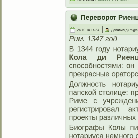
Переворот Риен
|
24.10.10 14:34
Добавил(а) m@s
Рим. 1347 год
В 1344 году нотар
Кола ди Риен
способностями: он
прекрасные оратор
Должность нотари
папской столице: п
Риме с учрежден
регистрировал ак
проекты различных б
Биографы Колы пиш
нотариуса немного