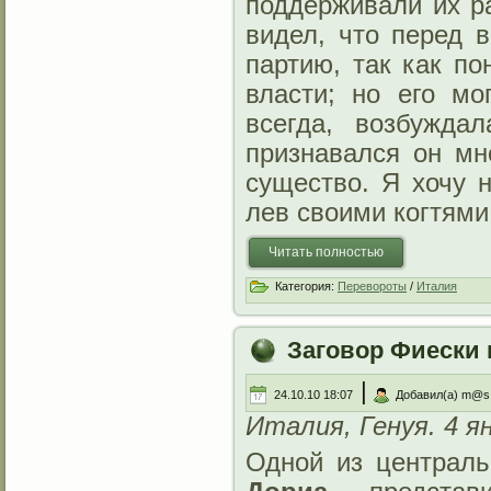
поддерживали их ра
видел, что перед 
партию, так как по
власти; но его мо
всегда, возбужда
признавался он мн
существо. Я хочу н
лев своими когтями!
Читать полностью
Категория:
Перевороты
/
Италия
Заговор Фиески 
|
24.10.10 18:07
Добавил(а) m@s
Италия, Генуя. 4 я
Одной из централ