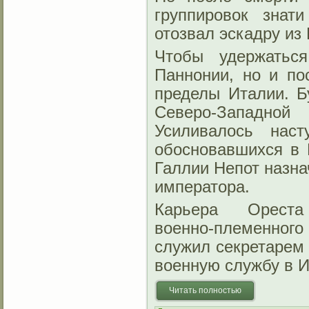
группировок знат
отозвал эскадру из
Чтобы удержатьс
Паннонии, но и по
пределы Италии. Б
Северо‑Западно
Усиливалось нас
обосновавшихся в 
Галлии Непот назна
императора.
Карьера Ореста
военно‑племенног
служил секретарем 
военную службу в 
Читать полностью