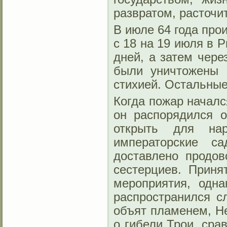
развратом, расточи
В июле 64 года про
с 18 на 19 июля в 
дней, а затем чере
были уничтожены 
стихией. Остальны
Когда пожар началс
он распорядился 
открыть для на
императорские с
доставлено продов
сестерциев. Приня
мероприятия, одна
распространился с
объят пламенем, Не
о гибели Трои, сра