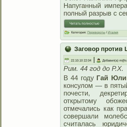
Напуганный импера
полный разрыв с се
Читать полностью
Категория:
Перевороты
/
Италия
Заговор против 
|
22.10.10 22:04
Добавил(а) m@s
Рим. 44 год до Р.Х.
В 44 году
Гай Юли
консулом — в пяты
почести, декрет
открытому обож
отмечались как пр
совершали молебс
считалась юридич