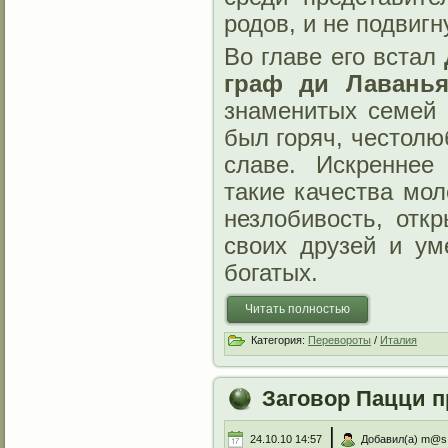
родов, и не подвигн
Во главе его встал
граф ди Лавань
знаменитых семей 
был горяч, честолю
славе. Искреннее
такие качества мол
незлобивость, отк
своих друзей и ум
богатых.
Читать полностью
Категория:
Перевороты
/
Италия
Заговор Пацци 
|
24.10.10 14:57
Добавил(а) m@s