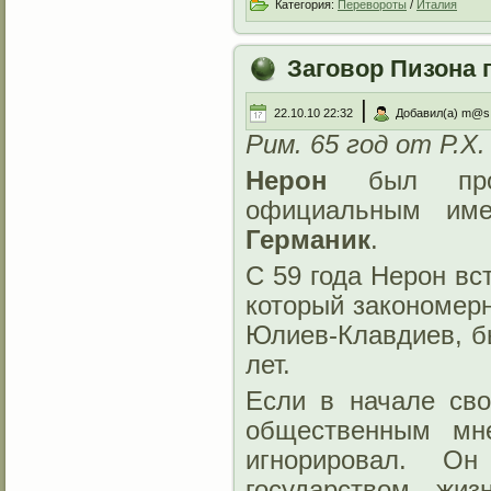
Категория:
Перевороты
/
Италия
Заговор Пизона 
|
22.10.10 22:32
Добавил(а) m@s
Рим. 65 год от Р.Х.
Нерон
был прово
официальным и
Германик
.
С 59 года Нерон вс
который закономерн
Юлиев‑Клавдиев, б
лет.
Если в начале сво
общественным мне
игнорировал. О
государством, жи