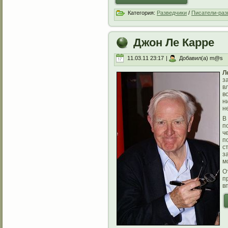
Категория:
Разведчики
/
Писатели-раз
Джон Ле Карре
11.03.11 23:17
|
Добавил(а) m@s
Л
з
в
в
н
н
В
п
ч
п
с
з
м
О
п
в