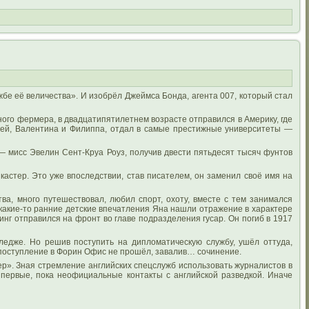
бе её величества». И изобрёл Джеймса Бонда, агента 007, который стал
дного фермера, в двадцатипятилетнем возрасте отправился в Америку, где
вей, Валентина и Филиппа, отдал в самые престижные университеты —
— мисс Эвелин Сент-Круа Роуз, получив двести пятьдесят тысяч фунтов
кастер. Это уже впоследствии, став писателем, он заменил своё имя на
ва, много путешествовал, любил спорт, охоту, вместе с тем занимался
какие-то ранние детские впечатления Яна нашли отражение в характере
нг отправился на фронт во главе подразделения гусар. Он погиб в 1917
ледже. Но решив поступить на дипломатическую службу, ушёл оттуда,
 поступление в Форин Офис не прошёл, завалив… сочинение.
ер». Зная стремление английских спецслужб использовать журналистов в
 первые, пока неофициальные контакты с английской разведкой. Иначе