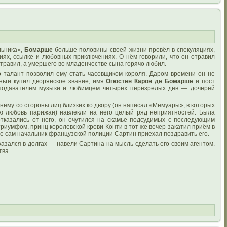
льника»,
Бомарше
больше половины своей жизни провёл в спекуляциях,
иях, ссылке и любовных приключениях. О нём говорили, что он отравил
 отравил, а умершего во младенчестве сына горячо любил.
 талант позволил ему стать часовщиком короля. Даром времени он не
еньги купил дворянское звание, имя
Огюстен Карон де Бомарше
и пост
еподавателем музыки и любимцем четырёх перезрелых дев — дочерей
 нему со стороны лиц близких ко двору (он написал «Мемуары», в которых
ю любовь парижан) навлекли на него целый ряд неприятностей. Была
тказались от него, он очутился на скамье подсудимых с последующим
риумфом, принц королевской крови Конти в тот же вечер закатил приём в
аже сам начальник французской полиции Сартин приехал поздравить его.
азался в долгах — навели Сартина на мысль сделать его своим агентом.
тва.