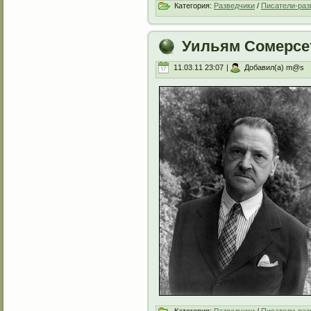
Категория:
Разведчики
/
Писатели-раз
Уильям Сомерсе
11.03.11 23:07
|
Добавил(а) m@s