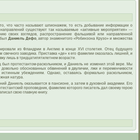
 то, что часто называют шпионажем, то есть добывание информации о
х направлений существуют так называемые «активные мероприятия» —
нию своих взглядов, распространение фальшивой или направленной
и был
Даниель Дефо
, автор знаменитого «Робинзона Крузо» и множества
ировали из Фландрии в Англию в конце XVI столетия. Отец будущего
м свечного заводика. Приставка «де» к его фамилии оказалась лишней, и
вку лишь в тридцатипятилетнем возрасте.
ец был протестантом-раскольником, и Даниель не изменил этой вере. Мы
о довольно обоснованных обвинений в двуличии, лжи и переменчивости
м истинным убеждениям. Однако, оставаясь формально раскольником,
ожная натура.
ний Даниель оказывается в пансионе, а затем в духовной академии. Его
отестантский проповедник, фамилию которого писатель дал своему герою
аписал свою главную книгу.