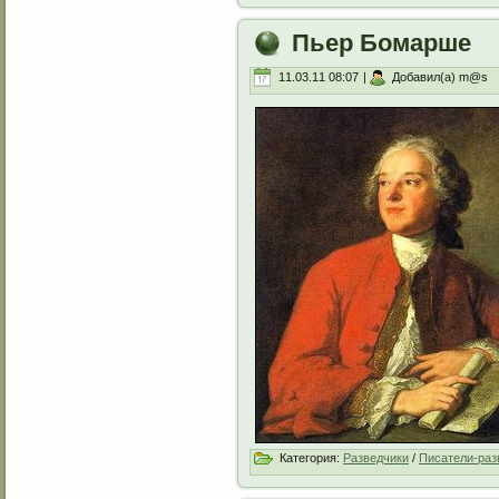
Пьер Бомарше
11.03.11 08:07
|
Добавил(а) m@s
Категория:
Разведчики
/
Писатели-раз