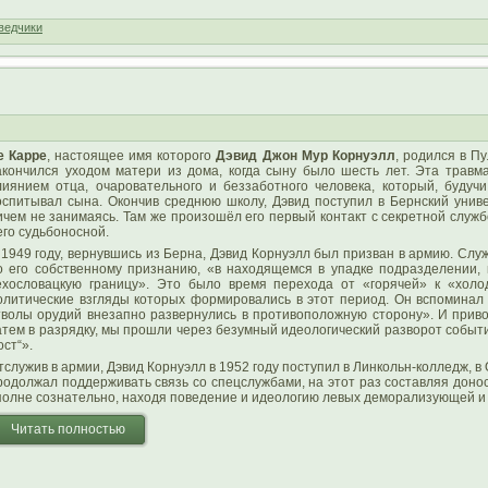
ведчики
е Карре
, настоящее имя которого
Дэвид Джон Мур Корнуэлл
, родился в П
акончился уходом матери из дома, когда сыну было шесть лет. Эта трав
лиянием отца, очаровательного и беззаботного человека, который, будуч
оспитывал сына. Окончив среднюю школу, Дэвид поступил в Бернский униве
ичем не занимаясь. Там же произошёл его первый контакт с секретной служб
его судьбоносной.
 1949 году, вернувшись из Берна, Дэвид Корнуэлл был призван в армию. Слу
о его собственному признанию, «в находящемся в упадке подразделении,
ехословацкую границу». Это было время перехода от «горячей» к «холо
олитические взгляды которых формировались в этот период. Он вспоминал
тволы орудий внезапно развернулись в противоположную сторону». И привод
атем в разрядку, мы прошли через безумный идеологический разворот событий
ост“».
тслужив в армии, Дэвид Корнуэлл в 1952 году поступил в Линкольн-колледж, в 
родолжал поддерживать связь со спецслужбами, на этот раз составляя донос
полне сознательно, находя поведение и идеологию левых деморализующей и
Читать полностью