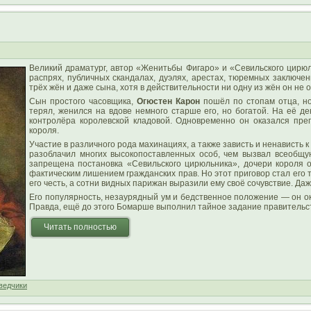
Великий драматург, автор «Женитьбы Фигаро» и «Севильского цирю
распрях, публичных скандалах, дуэлях, арестах, тюремных заключен
трёх жён и даже сына, хотя в действительности ни одну из жён он не
Сын простого часовщика,
Огюстен Карон
пошёл по стопам отца, но
терял, женился на вдове немного старше его, но богатой. На её д
контролёра королевской кладовой. Одновременно он оказался пр
короля.
Участие в различного рода махинациях, а также зависть и ненависть к
разоблачил многих высокопоставленных особ, чем вызвал всеобщу
запрещена постановка «Севильского цирюльника», дочери короля о
фактическим лишением гражданских прав. Но этот приговор стал его т
его честь, а сотни видных парижан выразили ему своё сочувствие. Д
Его популярность, незаурядный ум и бедственное положение — он ок
Правда, ещё до этого Бомарше выполнил тайное задание правительс
Читать полностью
ведчики