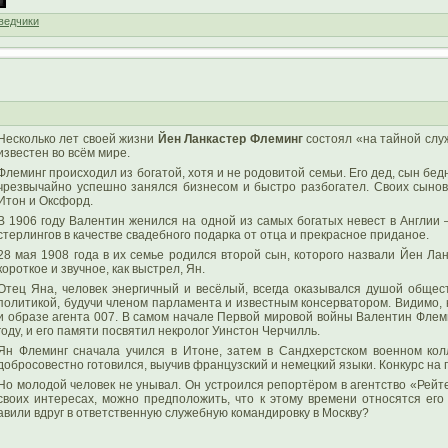
ведчики
Несколько лет своей жизни
Йен Ланкастер Флеминг
состоял «на тайной служ
известен во всём мире.
Флеминг происходил из богатой, хотя и не родовитой семьи. Его дед, сын бе
чрезвычайно успешно занялся бизнесом и быстро разбогател. Своих сыно
Итон и Оксфорд.
В 1906 году Валентин женился на одной из самых богатых невест в Англии 
стерлингов в качестве свадебного подарка от отца и прекрасное приданое.
28 мая 1908 года в их семье родился второй сын, которого назвали Йен Лан
короткое и звучное, как выстрел, Ян.
Отец Яна, человек энергичный и весёлый, всегда оказывался душой общест
политикой, будучи членом парламента и известным консерватором. Видимо, 
и образе агента 007. В самом начале Первой мировой войны Валентин Флеми
году, и его памяти посвятил некролог Уинстон Черчилль.
Ян Флеминг сначала учился в Итоне, затем в Сандхерстском военном кол
добросовестно готовился, выучив французский и немецкий языки. Конкурс на
Но молодой человек не унывал. Он устроился репортёром в агентство «Рейт
своих интересах, можно предположить, что к этому времени относятся его
авили вдруг в ответственную служебную командировку в Москву?