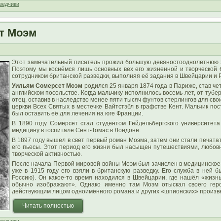
ведчики
т Моэм
Этот замечательный писатель прожил большую девяностооднолетнюю жиз
Поэтому мы коснёмся лишь основных вех его жизненной и творческой б
сотрудником британской разведки, выполняя её задания в Швейцарии и 
Уильям Сомерсет Моэм
родился 25 января 1874 года в Париже, став ч
английском посольстве. Когда мальчику исполнилось восемь лет, от тубер
отец, оставив в наследство менее пяти тысяч фунтов стерлингов для свои
церкви Всех Святых в местечке Вайтстэбл в графстве Кент. Мальчик по
был оставить её для лечения на юге Франции.
В 1890 году Сомерсет стал студентом Гейдельбергского университета
медицину в госпитале Сент-Томас в Лондоне.
В 1897 году вышел в свет первый роман Моэма, затем они стали печатат
его пьесы. Этот период его жизни был насыщен путешествиями, любовн
творческой активностью.
После начала Первой мировой войны Моэм был зачислен в медицинское 
уже в 1915 году его взяли в британскую разведку. Его служба в ней 
Россию). Он какое-то время находился в Швейцарии, где нашёл «жизн
обычно изображают». Однако именно там Моэм отыскал своего гер
действующим лицом одноимённого романа и других «шпионских» произв
Читать полностью