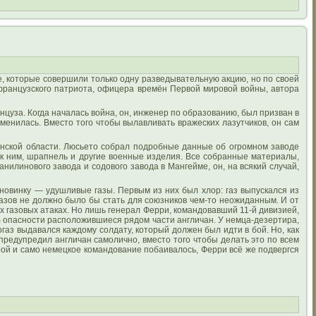
ие, которые совершили только одну разведывательную акцию, но по своей
французского патриота, офицера времён Первой мировой войны, автора
цуза. Когда началась война, он, инженер по образованию, был призван в
зменилась. Вместо того чтобы вылавливать вражеских лазутчиков, он сам
нской области. Люсьето собрал подробные данные об огромном заводе
 к ним, шрапнель и другие военные изделия. Все собранные материалы,
нилинового завода и содового завода в Мангейме, он, на всякий случай,
новинку — удушливые газы. Первым из них был хлор: газ выпускался из
газов не должно было бы стать для союзников чем-то неожиданным. И от
 газовых атаках. Но лишь генерал Ферри, командовавший 11-й дивизией,
б опасности расположившиеся рядом части англичан. У немца-дезертира,
газ выдавался каждому солдату, который должен был идти в бой. Но, как
предупредил англичан самолично, вместо того чтобы делать это по всем
рой и само немецкое командование побаивалось, Ферри всё же подвергся