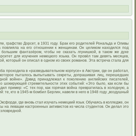
уле, графство Дорсет, в 1931 году. Брак его родителей Рональда и Оливы
ма повлияла на его отношении к женщинам. Он целиком находился под
и большим фантазёром, чтобы не сказать лгунишкой, в таком же духе
рситет для изучения немецкого языка. Он провёл там девять месяцев,
ой, который он описал в одном из своих романов. Эта встреча стала для
жба проходила в «разведывательном корпусе» в Австрии, где он работал,
 которое пыталось выпытывать секреты, допрашивая лиц, перешедших
дной войне». Дэвид принадлежал к поколению английских писателей,
 о шокирующей стремительности этих событий: «Это было, как если бы
ил пример: «С тех пор, как горячая война превратилась в холодную, а
: те, кто в 1945-м бомбил Берлин, навели в него в 1948 году „воздушный
Оксфорде, где вновь стал изучать немецкий язык. Обучаясь в колледже, он
ы на левацки настроенных активистов из числа студентов. Он делал это
 зловредной.