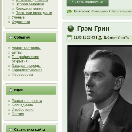
Читать полностью
Вторая Мировая
Холодная война
Категория:
Разведчики
/
Писатели-раз
Писатели разведчики
Ученые
Художники
Грэм Грин
События
11.03.11 23:43
|
Добавил(а) m@s
Авиакатастрофы
Битвы
Географические
открытия
Загадки природы
Кораблекрушения
Перевороты
Идеи
Развитие проекта
Блог админа
Изобретения
Поэзия
Статистика сайта