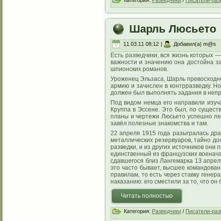
Категория:
Разведчики
/
Писатели-раз
Шарль Люсьето
11.03.11 08:12
|
Добавил(а) m@s
Есть разведчики, вся жизнь которых 
важности и значению она достойна за
шпионских романов.
Уроженец Эльзаса, Шарль превосходно 
армию и зачислен в контрразведку. Но
должен был выполнять задания в непр
Под видом немца его направили изуч
Круппа в Эссене. Это был, по сущест
планы и чертежи Люсьето успешно пер
завёл полезные знакомства и там.
22 апреля 1915 года разыгралась др
металлических резервуаров, тайно до
разведки, и из других источников он
единственный из французских военача
сдавшегося близ Лангемарка 13 апрел
это часто бывает, высшее командован
правилам, то есть через ставку гене
наказанию: его сместили за то, что он 
Читать полностью
Категория:
Разведчики
/
Писатели-раз