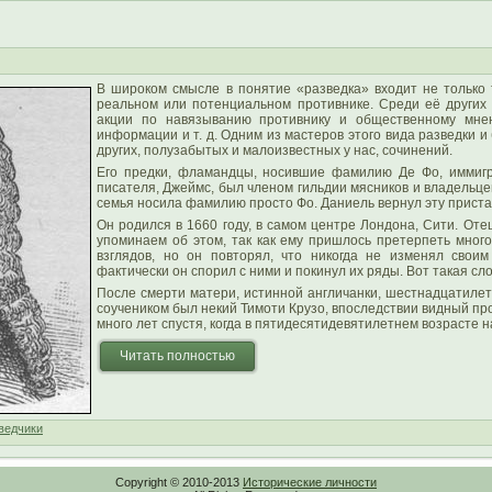
В широком смысле в понятие «разведка» входит не только
реальном или потенциальном противнике. Среди её други
акции по навязыванию противнику и общественному мне
информации и т. д. Одним из мастеров этого вида разведки 
других, полузабытых и малоизвестных у нас, сочинений.
Его предки, фламандцы, носившие фамилию Де Фо, иммигр
писателя, Джеймс, был членом гильдии мясников и владельце
семья носила фамилию просто Фо. Даниель вернул эту приста
Он родился в 1660 году, в самом центре Лондона, Сити. От
упоминаем об этом, так как ему пришлось претерпеть мног
взглядов, но он повторял, что никогда не изменял свои
фактически он спорил с ними и покинул их ряды. Вот такая сл
После смерти матери, истинной англичанки, шестнадцатилет
соучеником был некий Тимоти Крузо, впоследствии видный пр
много лет спустя, когда в пятидесятидевятилетнем возрасте н
Читать полностью
ведчики
Copyright © 2010-2013
Исторические личности