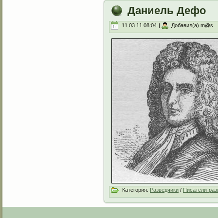
Даниель Дефо
11.03.11 08:04
|
Добавил(а) m@s
Категория:
Разведчики
/
Писатели-раз