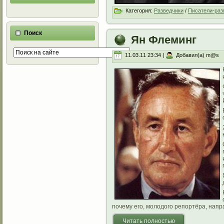
Категория:
Разведчики
/
Писатели-раз
Поиск
Ян Флеминг
11.03.11 23:34
|
Добавил(а) m@s
почему его, молодого репортёра, напр
Читать полностью