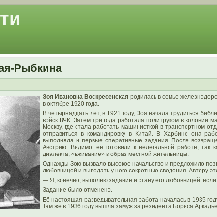
ти
кая-Рыбкина
Зоя Ивановна Воскресенская
родилась в семье железнодоро
в октябре 1920 года.
В четырнадцать лет, в 1921 году, Зоя начала трудиться би
войск ВЧК. Затем три года работала политруком в колонии 
Москву, где стала работать машинисткой в транспортном от
отправиться в командировку в Китай. В Харбине она ра
выполняла и первые оперативные задания. После возвращ
Австрию. Видимо, её готовили к нелегальной работе, так к
диалекта, «вживание» в образ местной жительницы.
Однажды Зою вызвало высокое начальство и предложило позн
любовницей и выведать у него секретные сведения. Автору это
— Я, конечно, выполню задание и стану его любовницей, если 
Задание было отменено.
Её настоящая разведывательная работа началась в 1935 году
Там же в 1936 году вышла замуж за резидента Бориса Аркадь