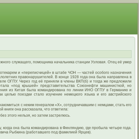
жного служащего, помощника начальника станции Узловая. Отец её умер
блиотекарем и «переписчицей» в штабе ЧОН — частей особого назначения
малолетних правонарушителей. В конце 1928 года она была направлена в
деле ОГПУ. Через год её приняли в члены ВКП(б) и тогда же предложили
ботала «под крышей» представительства Союзнефти машинисткой, но
ения из Китая была командирована по линии ИНО ОГПУ в Германию и
ак целью поездки стало изучение немецкого языка и его австрийского
акомиться с неким генералом «X», сотрудничавшим с немцами, стать его
й книги она рассказала, что ответила:
без этого нельзя, но затем застрелюсь.
, когда она была командирована в Финляндию, где пробыла четыре года.
евича Рыбкина (работавшего под фамилией Ярцев).