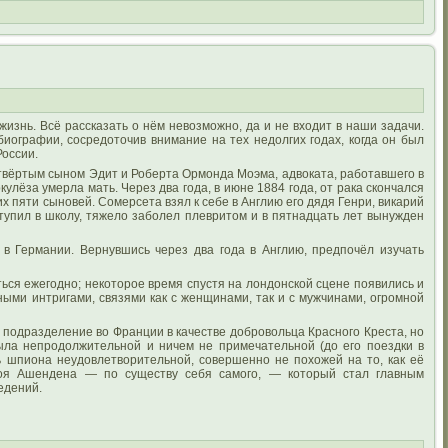
нь. Всё рассказать о нём невозможно, да и не входит в наши задачи.
иографии, сосредоточив внимание на тех недолгих годах, когда он был
России.
етвёртым сыном Эдит и Роберта Ормонда Моэма, адвоката, работавшего в
кулёза умерла мать. Через два года, в июне 1884 года, от рака скончался
х пяти сыновей. Сомерсета взял к себе в Англию его дядя Генри, викарий
ступил в школу, тяжело заболел плевритом и в пятнадцать лет вынужден
 в Германии. Вернувшись через два года в Англию, предпочёл изучать
ься ежегодно; некоторое время спустя на лондонской сцене появились и
ыми интригами, связями как с женщинами, так и с мужчинами, огромной
подразделение во Франции в качестве добровольца Красного Креста, но
была непродолжительной и ничем не примечательной (до его поездки в
ь шпиона неудовлетворительной, совершенно не похожей на то, как её
оя Ашендена — по существу себя самого, — который стал главным
едений.