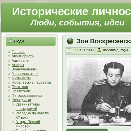
Исторические личнос
Люди, события, идеи
Зоя Воскресенс
Люди
11.03.11 23:47
|
Добавил(а) m@s
Главная
Авантюристы
Адмиралы
Актеры
Военачальники
Мореплаватели
Музыканты
Нобелевские лауреаты
Писатели
Правители
Путешественники
Разведчики
Организаторы
разведслужб
Разведка до начала
XX века
В годы Первой
Мировой
От войны до войны