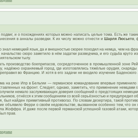
ведчики
— подвиг, и о похождениях которых можно написать целые тома. Есть же так
несения в анналы разведки. К их числу можно отнести и
Шарля Люсьето
, 
знал немецкий язык, да и внешностью скорее походил на немца, чем на фран
 начальство скоро заметило в нём задатки разведчика, и его судьба круто и
иятельском тылу.
ать производство боеприпасов, сосредоточенное в промышленной зоне Рей
ву, надёжно охраняемый город, где изготовлялись тяжёлые орудия, снаряды
еправил во Францию. И хотя в его задачи не входило изучение Баденского а
ама на реке Ипр в Бельгии — германское командование впервые применило 
ставленных на фронт. Следует, однако, заметить, что применение немцами 
и получили немало заслуживающих доверия сообщений о предстоящих немецких
льников, отнёсся к этим сообщениям со всей серьёзностью и предупредил о
я, был найден примитивный противогаз. По словам дезертира, такой противо
ие объявило Ферри о своём недовольстве, вызванном особенно тем, что он 
рала Жоффра. И даже после первой германской успешной газовой атаки, кото
был прав.
ведчики