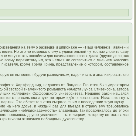
оизведения на тему о разведке и шпионаже — «Наш человек в Гаване» и
велик. Но это не помешало ему с удивительной чуткостью уловить саму
лне могут стать пособием для начинающего разведчика (другое дело, как
 ко всему пережитому им, что нельзя не согласиться с мнением классика
 писателя, кроме Грэма Грина, представление о котором, составленное
орую он выполнял, будучи разведчиком, надо читать и анализировать его
 графстве Хартфордшир, недалеко от Лондона Его отец был директором
дной сестрой знаменитого романиста Роберта Луиса Стивенсона, автора
лучших колледжей Оксфордского университета. Недавно закончившаяся
ентов о правильности пути, которым идёт человечество. Искал этот путь
 партии. Это обстоятельство сыграло с ним в последствии злую шутку —
ло на него досье, и каждый раз для въезда в страну ему требовалось
еделяющее «неблагонадёжность» владельца. Так продолжалось до эпохи
него появилось другое увлечение — католицизм, которому он оставался
 критически относился к обрядам и духовенству.