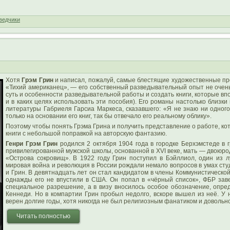
ведчики
Хотя
Грэм Грин
и написал, пожалуй, самые блестящие художественные пр
«Тихий американец», — его собственный разведывательный опыт не очень 
суть и особенности разведывательной работы и создать книги, которые впо
и в каких целях использовать эти пособия). Его романы настолько близки
литературы Габриеля Гарсиа Маркеса, сказавшего: «Я не знаю ни одного
только на основании его книг, так бы отвечало его реальному облику».
Поэтому чтобы понять Грэма Грина и получить представление о работе, кот
книги с небольшой поправкой на авторскую фантазию.
Генри Грэм Грин
родился 2 октября 1904 года в городке Берхэмстеде в
привилегированной мужской школы, основанной в XVI веке, мать — двоюро
«Острова сокровищ». В 1922 году Грин поступил в Бэйллиол, один из 
мировая война и революция в России рождали немало вопросов в умах студ
и Грин. В девятнадцать лет он стал кандидатом в члены Коммунистической
однажды его не впустили в США. Он попал в «чёрный список», ФБР заве
специальное разрешение, а в визу вносилось особое обозначение, опр
Кеннеди. Но в компартии Грин пробыл недолго, вскоре вышел из неё. У 
верен долгие годы, хотя никогда не был религиозным фанатиком и довольно
Читать полностью