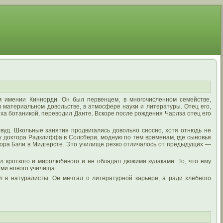
м имении Киннорди. Он был первенцем, в многочисленном семействе,
в материальном довольстве, в атмосфере науки и литературы. Отец его,
ха ботаникой, переводил Данте. Вскоре после рождения Чарлза отец его
гвуд. Школьные занятия продвигались довольно сносно, хотя отнюдь не
лу доктора Радклиффа в Солсбери, модную по тем временам, где сыновья
тора Бэли в Мидгерсте. Это училище резко отличалось от предыдущих —
л кроткого и миролюбивого и не обладал дюжими кулаками. То, что ему
ми нового училища.
л в натуралисты. Он мечтал о литературной карьере, а ради хлебного