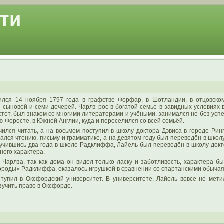
ти
лся 14 ноября 1797 года в графстве Форфар, в Шотландии, в отцовско
 сыновей и семи дочерей. Чарлз рос в богатой семье в завидных условиях 
тет, был знаком со многими литераторами и учёными, занимался не без успе
-Форесте, в Южной Англии, куда и переселился со всей семьёй.
ился читать, а на восьмом поступил в школу доктора Дэвиса в городе Рин
чался чтению, письму и грамматике, а на девятом году был переведён в шко
оучившись два года в школе Радклиффа, Лайель был переведён в школу док
него характера.
Чарлза, так как дома он видел только ласку и заботливость, характера бы
роды» Радклиффа, оказалось игрушкой в сравнении со спартанскими обычая
тупил в Оксфордский университет. В университете, Лайель вовсе не мети
зучить право в Оксфорде.