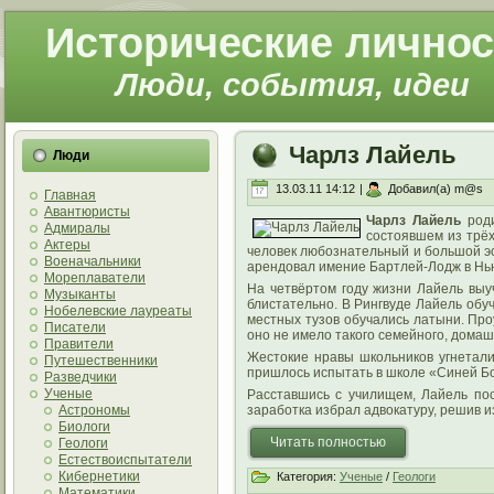
Исторические личнос
Люди, события, идеи
Чарлз Лайель
Люди
13.03.11 14:12
|
Добавил(а) m@s
Главная
Авантюристы
Чарлз Лайель
роди
Адмиралы
состоявшем из трёх
Актеры
человек любознательный и большой эс
Военачальники
арендовал имение Бартлей-Лодж в Нью
Мореплаватели
На четвёртом году жизни Лайель выуч
Музыканты
блистательно. В Рингвуде Лайель обу
Нобелевские лауреаты
местных тузов обучались латыни. Пр
Писатели
оно не имело такого семейного, домаш
Правители
Жестокие нравы школьников угнетали 
Путешественники
пришлось испытать в школе «Синей Бо
Разведчики
Ученые
Расставшись с училищем, Лайель пос
Астрономы
заработка избрал адвокатуру, решив и
Биологи
Читать полностью
Геологи
Естествоиспытатели
Кибернетики
Категория:
Ученые
/
Геологи
Математики