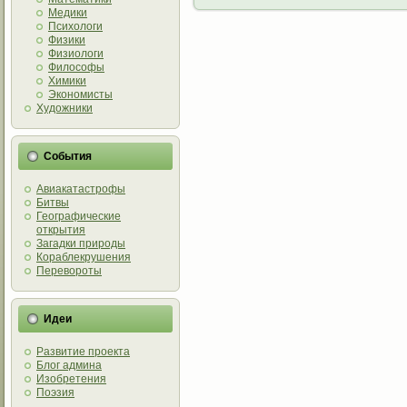
Медики
Психологи
Физики
Физиологи
Философы
Химики
Экономисты
Художники
События
Авиакатастрофы
Битвы
Географические
открытия
Загадки природы
Кораблекрушения
Перевороты
Идеи
Развитие проекта
Блог админа
Изобретения
Поэзия