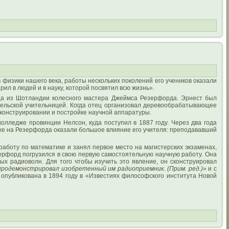
 физики нашего века, работы нескольких поколений его учеников оказали
рил в людей и в науку, которой посвятил всю жизнь».
нца из Шотландии колесного мастера Джеймса Резерфорда. Эрнест был
 сельской учительницей. Когда отец организовал деревообрабатывающее
 конструировании и постройке научной аппаратуры.
олледже провинции Нелсон, куда поступил в 1887 году. Через два года
дже на Резерфорда оказали большое влияние его учителя: преподававший
аботу по математике и занял первое место на магистерских экзаменах,
езерфорд погрузился в свою первую самостоятельную научную работу. Она
х радиоволн. Для того чтобы изучить это явление, он сконструировал
 продемонстрировал изобретенный им радиоприемник. (Прим. ред.)»
и с
опубликована в 1894 году в «Известиях философского института Новой