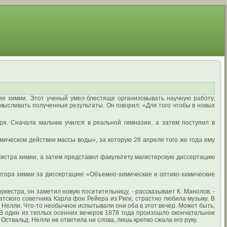
ия химии. Этот ученый умел блестяще организовывать научную работу,
ысливать полученные результаты. Он говорил: «Для того чтобы в новых
ря. Сначала мальчик учился в реальной гимназии, а затем поступил в
мическом действии массы воды», за которую 26 апреля того же года ему
гистра химии, а затем представил факультету магистерскую диссертацию
октора химии за диссертацию «Объемно-химические и оптико-химические
кестра, он заметил новую посетительницу, - рассказывает К. Манолов. -
тского советника Карла фон Рейера из Риги, страстно любила музыку. В
н Нелли. Что-то необычное испытывали они оба в этот вечер. Может быть,
а. В один из теплых осенних вечеров 1878 года произошло окончательное
 Оствальд. Нелли не ответила ни слова, лишь крепко сжала его руку.