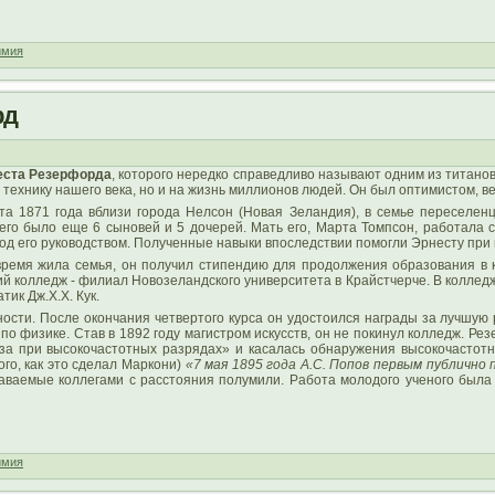
имия
рд
еста Резерфорда
, которого нередко справедливо называют одним из титанов
 технику нашего века, но и на жизнь миллионов людей. Он был оптимистом, ве
та 1871 года вблизи города Нелсон (Новая Зеландия), в семье переселе
него было еще 6 сыновей и 5 дочерей. Мать его, Марта Томпсон, работала
под его руководством. Полученные навыки впоследствии помогли Эрнесту при
 время жила семья, он получил стипендию для продолжения образования в к
ий колледж - филиал Новозеландского университета в Крайстчерче. В колле
тик Дж.Х.Х. Кук.
сти. После окончания четвертого курса он удостоился награды за лучшую р
 по физике. Став в 1892 году магистром искусств, он не покинул колледж. Р
а при высокочастотных разрядах» и касалась обнаружения высокочастотны
ого, как это сделал Маркони)
«7 мая 1895 года А.С. Попов первым публично
аваемые коллегами с расстояния полумили. Работа молодого ученого была 
имия