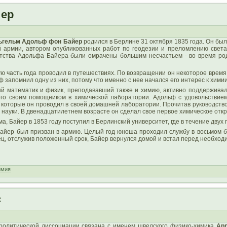
йер
ьгельм Адольф фон Байер
родился в Берлине 31 октября 1835 года. Он был
армии, автором опубликованных работ по геодезии и преломлению света 
тства Адольфа Байера были омрачены большим несчастьем - во время род
ую часть года проводил в путешествиях. По возвращении он некоторое врем
ф запомнил одну из них, потому что именно с нее начался его интерес к химии
ый математик и физик, преподававший также и химию, активно поддерживал
его своим помощником в химической лаборатории. Адольф с удовольствие
 которые он проводил в своей домашней лаборатории. Прочитав руководство
науки. В двенадцатилетнем возрасте он сделал свое первое химическое откр
, Байер в 1853 году поступил в Берлинский университет, где в течение дву
айер был призван в армию. Целый год юноша проходил службу в восьмом бер
нец, отслужив положенный срок, Байер вернулся домой и встал перед необхо
имия
с
ролитической диссоциации связана с именем шведского физико-химика
Ар