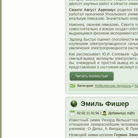
двухсот научных работ в области хими
Сванте Август Аррениус
родился 19
работал казначеем Упсальского униве
реальную гимназию. Значительно опере
Наконец, окончив гимназию, Сванте п
самостоятельно и вскоре создал собс
выдающимся физиком-экспериментатором
Эдлунд быстро оценил способности м
изучением электропроводности силь
увеличения электропроводности раств
Как рассказывает Ю.И. Соловьев: «Д
смелый вывод: молекулы электролита 
бы, очевидный и простой вывод из э
представления о состоянии молекул со
Читать полностью
Категория:
Нобелевские лауреаты
/
Х
Эмиль Фишер
02.02.11 01:56
|
Добавил(а) m@s
Известный химик Рихард Вильшетте
отношении прекраснейшим человеком
учеников - О. Дильс, А. Виндаус, Ф. Прег
Немецкий химик-органик
Герман Эми