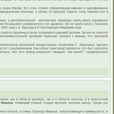
гу озера Малар. Его отец служил управляющим имения и одновременно
кафедральном училище, а затем, по просьбе Сванте, отец перевел его в
зика, а дополнительной - математика. Аррениус очень много занимался
ов Упсальского университета того времени. Он не сработался с Талоном,
881 году к Э. Эдлунду в Стокгольмскую Академию наук.
я работа Аррениуса была посвящена шаровой молнии. Затем он занялся
кспериментальной проверки Аррениус пришел к выводу, что причиной
лектролитов различной концентрации, позволили С. Аррениусу сделать
стет с разбавлением. Как сейчас нам представляется, это был, казалось
иуса, ибо этот вывод разрушал твердые, "как гранит", традиционные
мии, как в области анализа, так и в области синтеза, а в личностном
 Фишера
. Немецкий ученый создал крупную научную школу. Среди его
близи Кельна, в семье Лоренца Фишера, преуспевающего коммерсанта, и