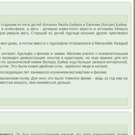
 старшим из пяти детей Иоганна Якоба Байера и Евгении (Хитциг) Байер.
в атмосфере, а мать - дочерью известного юриста и историка Юлиуса
ов умерла мать. Старший из детей Адольф сильнее других чувствовал
я жил дома, а потом вместе с Адольфом отправлялся в Мюльгейм. Каждый
.
 интерес Адольфа к физике и химии. Мальчик учился с исключительным
м проводил демонстрации опытов в аудитории, но еще важнее для его
 по органической химии Велера, Байер еще больше увлекся интересной,
ытие. Это была новая двойная соль - карбонат меди и натрия.
х последующих лет занимался изучением математики и физики.
линском полку. Для него это было тяжелое время - ведь за год ему не
димостью решать, чем заниматься дальше.
рениуса
. Он был разносторонним ученым: его перу принадлежит более