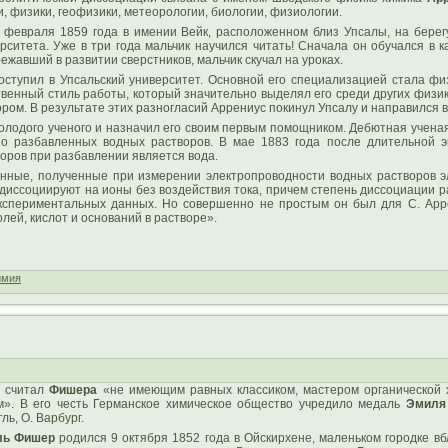
и, физики, геофизики, метеорологии, биологии, физиологии.
 февраля 1859 года в имении Вейк, расположенном близ Упсалы, на бере
рситета. Уже в три года мальчик научился читать! Сначала он обучался в 
жавший в развитии сверстников, мальчик скучал на уроках.
оступил в Упсальский университет. Основной его специализацией стала фи
твенный стиль работы, который значительно выделял его среди других физик
. В результате этих разногласий Аррениус покинул Упсалу и направился в 1
олодого ученого и назначил его своим первым помощником. Дебютная учена
но разбавленных водных растворов. В мае 1883 года после длительной э
оров при разбавлении является вода.
анные, полученные при измерении электропроводности водных растворов э
диссоциируют на ионы без воздействия тока, причем степень диссоциации ра
кспериментальных данных. Но совершенно не простым он был для С. Аррен
лей, кислот и оснований в растворе».
имия
р считал
Фишера
«не имеющим равных классиком, мастером органической хи
». В его честь Германское химическое общество учредило медаль
Эмиля
ль, О. Варбург.
ль Фишер
родился 9 октября 1852 года в Ойскирхене, маленьком городке в