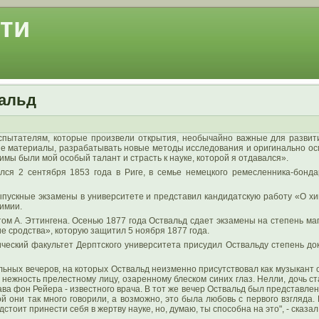
ти
альд
спытателям, которые произвели открытия, необычайно важные для развит
е материалы, разрабатывать новые методы исследования и оригинально осм
имы были мой особый талант и страсть к науке, которой я отдавался».
ся 2 сентября 1853 года в Риге, в семье немецкого ремесленника-бонда
ыпускные экзамены в университете и представил кандидатскую работу «О хи
имии.
том А. Эттингена. Осенью 1877 года Оствальд сдает экзамены на степень ма
е сродства», которую защитил 5 ноября 1877 года.
ический факультет Дерптского университета присудил Оствальду степень д
ных вечеров, на которых Оствальд неизменно присутствовал как музыкант ор
ежность прелестному лицу, озаренному блеском синих глаз. Нелли, дочь ста
тава фон Рейера - известного врача. В тот же вечер Оствальд был представле
рой они так много говорили, а возможно, это была любовь с первого взгляд
стоит принести себя в жертву науке, но, думаю, ты способна на это", - сказал