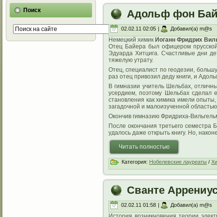
Поиск
Адольф фон Ба
02.02.11 02:05
|
Добавил(а) m@s
Немецкий химик
Иоганн Фридрих Вил
Отец Байера был офицером прусской 
Эдуарда Хитцига. Счастливые дни де
тяжелую утрату.
Отец, специалист по геодезии, больш
раз отец привозил деду книги, и Адоль
В гимназии учитель Шельбах, отличн
усердием, поэтому Шельбах сделал 
становления как химика имели опыты,
загадочной и малоизученной областью 
Окончив гимназию Фридриха-Вильгельма
После окончания третьего семестра Б
удалось даже открыть книгу. Но, нако
Читать полностью
Категория:
Нобелевские лауреаты
/
Х
Сванте Аррениу
02.02.11 01:58
|
Добавил(а) m@s
История возникновения теории элект