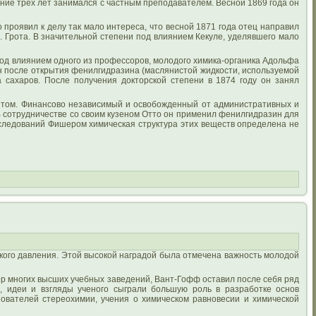
ение трех лет занимался с частным преподавателем. Весной 1869 года он
 проявил к делу так мало интереса, что весной 1871 года отец направил
П. Грота. В значительной степени под влиянием Кекуле, уделявшего мало
 под влиянием одного из профессоров, молодого химика-органика Адольфа
ен после открытия фенилгидразина (маслянистой жидкости, используемой
 сахаров. После получения докторской степени в 1874 году он занял
ентом. Финансово независимый и освобожденный от административных и
В сотрудничестве со своим кузеном Отто он применил фенилгидразин для
сследований Фишером химическая структура этих веществ определена не
кого давления. Этой высокой наградой была отмечена важность молодой
р многих высших учебных заведений, Вант-Гофф оставил после себя ряд
 идеи и взгляды ученого сыграли большую роль в разработке основ
ователей стереохимии, учения о химическом равновесии и химической