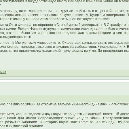
До поступления в государственную школу Вецлара и гимназию Бонна он в теч
ю.
 карьеру, он согласился в течение двух лет работать в отцовской фирме, но
 посещал лекции известного химика Кекуле, физика А. Кундта и минералога 
рес к химии у Фишера стал ослабевать, и он потянулся к физике.
 химика Отто Фишера, он перешел в Страсбургский университет. В Страсбурге
ес к химии. Вскоре Фишер окунулся в химические исследования и был замеч
ва, которое было им использовано позднее для классификации и синтеза
ском университете.
ил пост в Мюнхенском университете, Фишер дал согласие стать его ассист
смог сконцентрировать все свое внимание на лабораторных исследованиях. 
оизводстве органических красителей, получаемых из угля. До проведения и
имия
ую премию по химии за открытие законов химической динамики и осмотичес
жением, член пятидесяти двух научных обществ и академий, почетный докто
и в наши дни имеют непреходящее значение для химии. Представления,
ля развития биологии. В историю науки Вант-Гофф вошел как один из осн
ров и химической геологии.