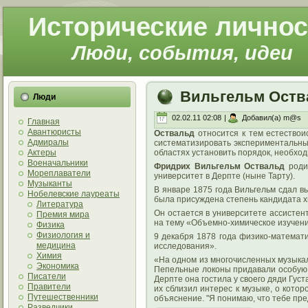
Исторические личнос
Люди, события, идеи
Вильгельм Оств
Люди
02.02.11 02:08
|
Добавил(а) m@s
Главная
Авантюристы
Оствальд
относится к тем естествои
Адмиралы
систематизировать экспериментальны
Актеры
областях установить порядок, необход
Военачальники
Фридрих Вильгельм Оствальд
родил
Мореплаватели
университет в Дерпте (ныне Тарту).
Музыканты
В январе 1875 года Вильгельм сдал в
Нобелевские лауреаты
была присуждена степень кандидата х
Литература
Он остается в университете ассистен
Премия мира
на тему «Объемно-химическое изучени
Физика
Физиология и
9 декабря 1878 года физико-математ
медицина
исследования».
Химия
«На одном из многочисленных музыкаль
Экономика
Пепельные локоны придавали особую н
Писатели
Дерпте она гостила у своего дяди Гус
Правители
их сблизил интерес к музыке, о кото
Путешественники
объяснение. "Я понимаю, что тебе пред
Разведчики