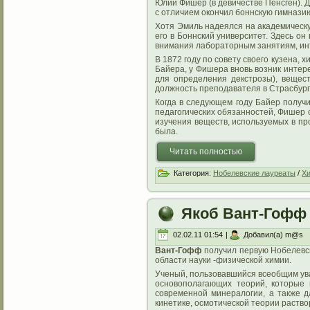
Юлии Фишер (в девичестве Пенсген). 
с отличием окончил боннскую гимнази
Хотя Эмиль надеялся на академическую
его в Боннский университет. Здесь он
внимания лабораторным занятиям, инте
В 1872 году по совету своего кузена,
Байера, у Фишера вновь возник интер
для определения декстрозы), вещест
должность преподавателя в Страсбург
Когда в следующем году Байер получ
педагогических обязанностей, Фишер 
изучения веществ, используемых в пр
была.
Читать полностью
Категория:
Нобелевские лауреаты
/
Х
Якоб Вант-Гофф
02.02.11 01:54
|
Добавил(а) m@s
Вант-Гофф
получил первую Нобелевск
области науки -физической химии.
Ученый, пользовавшийся всеобщим ува
основополагающих теорий, которые 
современной минералогии, а также д
кинетике, осмотической теории раство