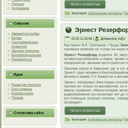
Ученые
Читать полностью
Художники
Категория:
Нобелевские лауреаты
/
Х
События
Эрнест Резерфо
Авиакатастрофы
Битвы
02.02.11 02:06
|
Добавил(а) m@s
Географические
Как пишет В.И. Григорьев: «Труды
Эрн
открытия
огромное влияние не только на науку и
Загадки природы
Эрнест Резерфорд
родился 30 авгус
Кораблекрушения
четвертым ребенком в семье, кроме 
Перевороты
предприятие, мальчик часто работал 
Окончив школу в Хавелоке, где в это
Эрнест сдал экзамен в Кентерберийск
Идеи
физику и химию Э.У. Бикертон и матема
Эрнест обнаружил блестящие способно
Развитие проекта
причем не только по математике, но и
Блог админа
имела название «Магнетизация желез
Изобретения
радиоприемник (за несколько лет до т
Поэзия
его помощью получал сигналы, перед
Зеландии».
Читать полностью
Статистика сайта
Категория:
Нобелевские лауреаты
/
Х